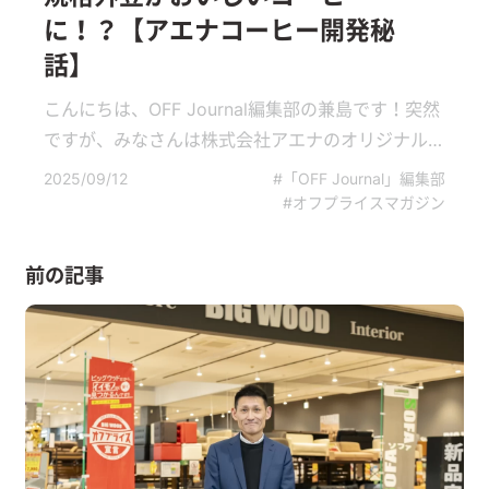
に！？【アエナコーヒー開発秘
話】
こんにちは、OFF Journal編集部の兼島です！突然
ですが、みなさんは株式会社アエナのオリジナル
商品「アエナ ドリップコーヒー オリジナルブレン
2025/09/12
#「OFF Journal」編集部
ド」をご存じでしょうか？実は、2025年7月14日
#オフプライスマガジン
（月）に発売されたばかりの新商品なんです。
「捨てるをなくす」という私たちの想いを込め
前の記事
た、特別な商品に仕上がっています。アエナファ
ンのみなさんはもちろん、社会課題に関心のある
方、そしてこれをきっかけに少し