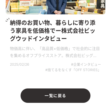
納得のお買い物、暮らしに寄り添
う家具を低価格でー株式会社ビッ
グウッドインタビュー
物価高に伴い、「高品質×低価格」で社会的に注目
を集めるオフプライスストア。株式会社ビッグ
ウッドは「家具」をお求めやすい価格で販売する
2025/02/26
#企業インタビュー
ことで、お客様に喜びを提供している企業です。
#捨てるをなくす「OFF STORIES」
創業40周年を迎える中、時代に伴い変化する家具
への需要に応える姿勢や、変わらず大切するお客
様への想いについてお話を伺いました。▼インタ
一覧に戻る
ビュイープロフィール株式会社ビッグウッド 取
締役第一直営事業部 部長平井広幸(ひらい・ひろ