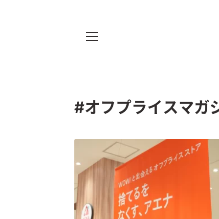
Follow us
アエナのオフィシャルSNS
#オフプライスマガ